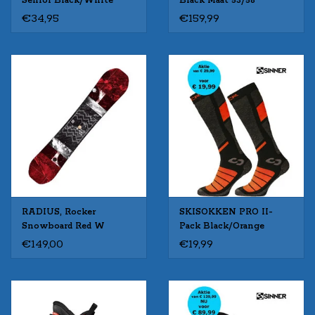
Senior Black/White
Black Maat 53/58
€34,95
€159,99
RADIUS, Rocker
SKISOKKEN PRO II-
Snowboard Red W
Pack Black/Orange
Gebruikt 155cm
€149,00
€19,99