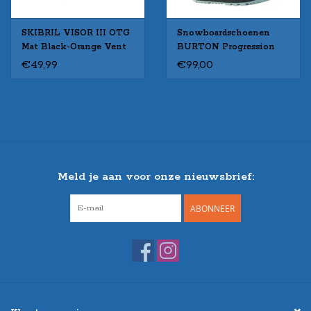
SKIBRIL VISOR III OTG
Snowboardschoenen
Mat Black-Orange Vent
BURTON Progression
Boa - WOMEN
€49,99
€99,00
Meld je aan voor onze nieuwsbrief:
ABONNEER