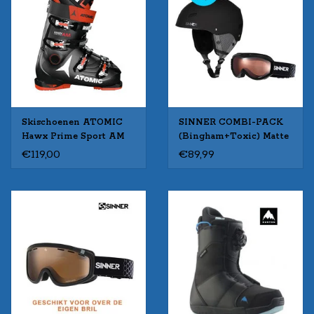
Skischoenen ATOMIC
SINNER COMBI-PACK
Hawx Prime Sport AM
(Bingham+Toxic) Matte
zw/rd Gebruikt
Black
€119,00
€89,99