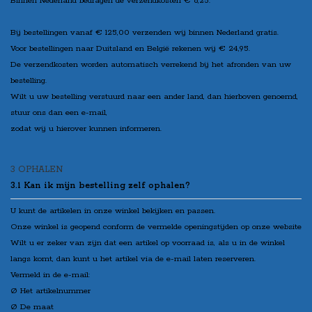
Binnen Nederland bedragen de verzendkosten € 6,25.
Bij bestellingen vanaf € 125,00 verzenden wij binnen Nederland
gratis
.
Voor bestellingen naar Duitsland en België rekenen wij € 24,95.
De verzendkosten worden automatisch verrekend bij het afronden van uw
bestelling.
Wilt u uw bestelling verstuurd naar een ander land, dan hierboven genoemd,
stuur ons dan een e-mail,
zodat wij u hierover kunnen informeren.
3 OPHALEN
3.1 Kan ik mijn bestelling zelf ophalen?
U kunt de artikelen in onze winkel bekijken en passen.
Onze winkel is geopend conform de vermelde openingstijden op onze website
Wilt u er zeker van zijn dat een artikel op voorraad is, als u in de winkel
langs komt, dan kunt u het artikel via de e-mail laten reserveren.
Vermeld in de e-mail:
Ø Het artikelnummer
Ø De maat