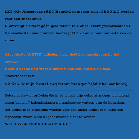
LET OP: Afgeprijsde (AKTIE) artikelen mogen enkel GERUILD worden
voor een ander artikel.
U ontvangt hiervoor géén geld retour. (Zie onze leveringsvoorwaarden.)
Verzendkosten van omruilen bedraagt € 6,25 en komen ten laste van de
koper.
Afgeprijsde (AKTIE) artikelen staan duidelijk omschreven bij het
product.
Heeft u vooraf nog vragen, stuurt u ons dan een mailtje naar
info@crossdock.nl
6.2 Kan ik mijn bestelling retour brengen? (Winkel aankoop)
Retourneren van artikelen die in de winkel zijn gekocht, mogen uitsluitend
retour binnen 7 kalenderdagen na aankoop op vertoon
van de kassabon.
Het artikel mag omgeruild worden voor een ander artikel of u krijgt een
tegoedbon, welke binnen 1 jaar besteed dient te worden.
WIJ GEVEN GEEN GELD TERUG !