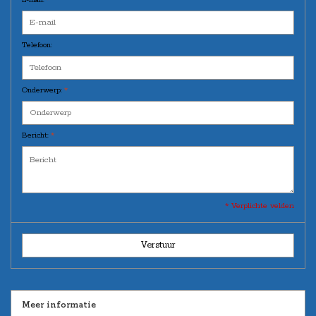
Telefoon:
Onderwerp:
*
Bericht:
*
* Verplichte velden
Verstuur
Meer informatie