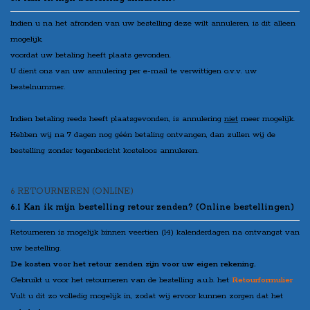
Indien u na het afronden van uw bestelling deze wilt annuleren, is dit alleen
mogelijk,
voordat uw betaling heeft plaats gevonden.
U dient ons van uw annulering per e-mail te verwittigen o.v.v. uw
bestelnummer.
Indien betaling reeds heeft plaatsgevonden, is annulering
niet
meer mogelijk.
Hebben wij na 7 dagen nog géén betaling ontvangen, dan zullen wij de
bestelling zonder tegenbericht kosteloos annuleren.
6 RETOURNEREN (ONLINE)
6.1 Kan ik mijn bestelling retour zenden? (Online bestellingen)
Retourneren is mogelijk binnen veertien (14) kalenderdagen na ontvangst van
uw bestelling.
De kosten voor het retour zenden zijn voor uw eigen rekening.
Gebruikt u voor het retourneren van de bestelling a.u.b. het
Retourformulier
Vult u dit zo volledig mogelijk in, zodat wij ervoor kunnen zorgen dat het