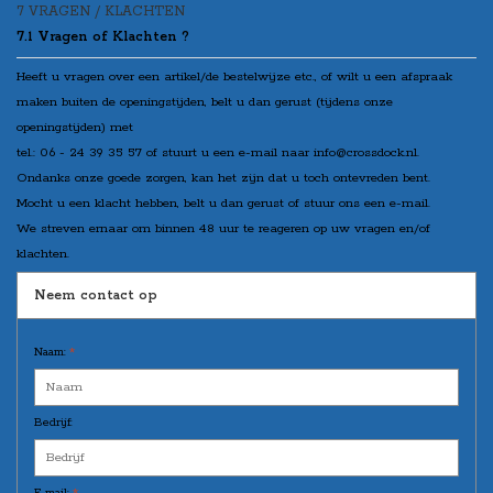
7 VRAGEN / KLACHTEN
7.1 Vragen of Klachten ?
Heeft u vragen over een artikel/de bestelwijze etc., of wilt u een afspraak
maken buiten de openingstijden, belt u dan gerust (tijdens onze
openingstijden) met
tel.: 06 - 24 39 35 57 of stuurt u een e-mail naar
info@crossdock.nl
.
Ondanks onze goede zorgen, kan het zijn dat u toch ontevreden bent.
Mocht u een klacht hebben, belt u dan gerust of stuur ons een e-mail.
We streven ernaar om binnen 48 uur te reageren op uw vragen en/of
klachten.
Neem contact op
Naam:
*
Bedrijf:
E-mail:
*