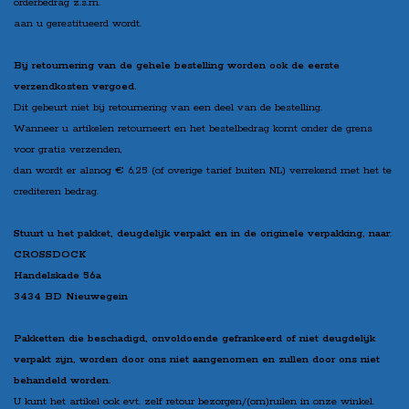
orderbedrag z.s.m.
aan u gerestitueerd wordt.
Bij retournering van de gehele bestelling worden ook de eerste
verzendkosten vergoed.
Dit gebeurt niet bij retournering van een deel van de bestelling.
Wanneer u artikelen retourneert en het bestelbedrag komt onder de grens
voor gratis verzenden,
dan wordt er alsnog € 6,25 (of overige tarief buiten NL) verrekend met het te
crediteren bedrag.
Stuurt u het pakket, deugdelijk verpakt en in de originele verpakking, naar
:
CROSSDOCK
Handelskade 56a
3434 BD Nieuwegein
Pakketten die beschadigd, onvoldoende gefrankeerd of niet deugdelijk
verpakt zijn, worden door ons niet aangenomen en zullen door ons niet
behandeld worden.
U kunt het artikel ook evt. zelf retour bezorgen/(om)ruilen in onze winkel.