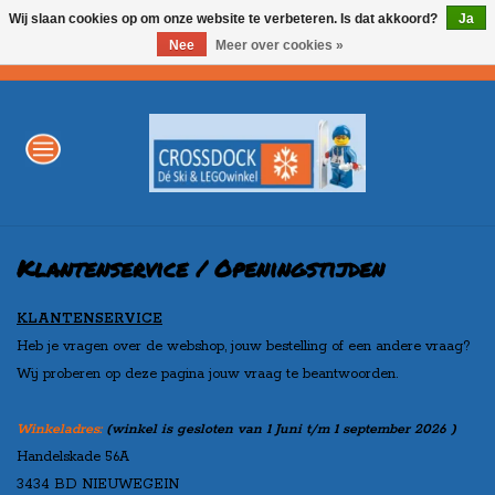
Wij slaan cookies op om onze website te verbeteren. Is dat akkoord?
Ja
Nee
Meer over cookies »
0 Artikelen - €0,00
Home
WINTERSPORT
LEGO
Klantenservice / Openingstijden
KLANTENSERVICE
AKTIE
Heb je vragen over de webshop, jouw bestelling of een andere vraag?
Wij proberen op deze pagina jouw vraag te beantwoorden.
Merken
Winkeladres:
(winkel is gesloten van 1 Juni t/m 1 september 2026 )
Handelskade 56A
3434 BD NIEUWEGEIN