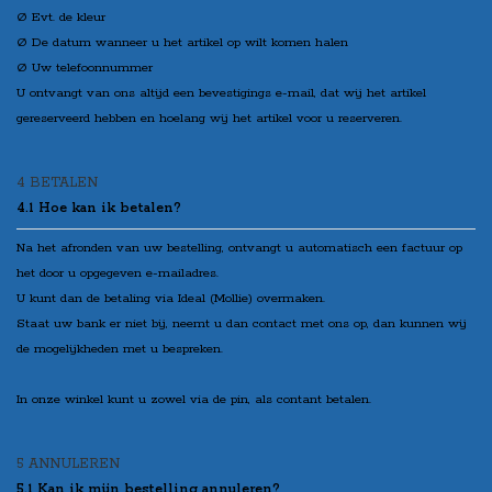
Ø Evt. de kleur
Ø De datum wanneer u het artikel op wilt komen halen
Ø Uw telefoonnummer
U ontvangt van ons altijd een bevestigings e-mail, dat wij het artikel
gereserveerd hebben en hoelang wij het artikel voor u reserveren.
4 BETALEN
4.1 Hoe kan ik betalen?
Na het afronden van uw bestelling, ontvangt u automatisch een factuur op
het door u opgegeven e-mailadres.
U kunt dan de betaling via Ideal (Mollie) overmaken.
Staat uw bank er niet bij, neemt u dan contact met ons op, dan kunnen wij
de mogelijkheden met u bespreken.
In onze winkel kunt u zowel via de pin, als contant betalen.
5 ANNULEREN
5.1 Kan ik mijn bestelling annuleren?