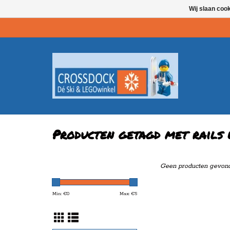
Wij slaan coo
Producten getagd met rails 
Geen producten gevonde
Min: €
0
Max: €
5