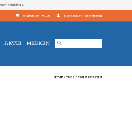
over cookies »
0 Artikelen - €0,00
Mijn account / Registreren
AKTIE
MERKEN
HOME
/
TAGS
/
RAILS WISSELS