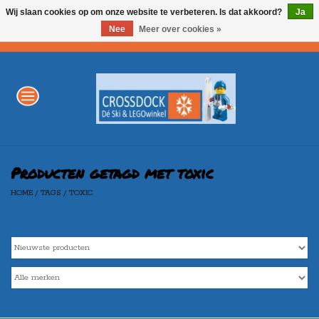
Wij slaan cookies op om onze website te verbeteren. Is dat akkoord?
Ja
Nee
Meer over cookies »
0 Artikelen - €0,00
Home
WINTERSPORT
LEGO
Producten getagd met toxic
HOME
/
TAGS
/
TOXIC
AKTIE
Merken