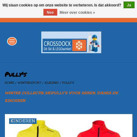
Wij slaan cookies op om onze website te verbeteren. Is dat akkoord?
Ja
Nee
Meer over cookies »
0 Artikelen - €0,00
Home
WINTERSPORT
LEGO
Pully's
HOME
/
WINTERSPORT
/
KLEDING
/
PULLY'S
AKTIE
WINTER COLLECTIE SKIPULLY'S VOOR HEREN, DAMES EN
KINDEREN
Merken
KINDEREN