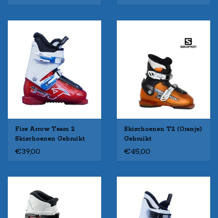
Fire Arrow Team 2
Skischoenen T2 (Oranje)
Skischoenen Gebruikt
Gebruikt
€39,00
€45,00