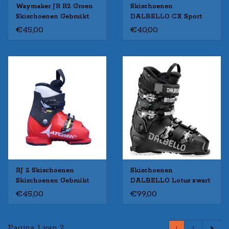
Waymaker JR R2 Groen
Skischoenen
Skischoenen Gebruikt
DALBELLO CX Sport
2/3 (rode wreef)
€45,00
€40,00
Gebruikt
RJ 2 Skischoenen
Skischoenen
Skischoenen Gebruikt
DALBELLO Lotus zwart
Gebruikt
€45,00
€99,00
Pagina 1 van 2
1
2