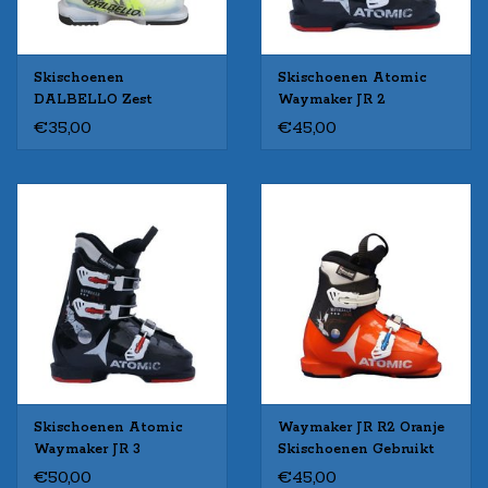
Skischoenen
Skischoenen Atomic
DALBELLO Zest
Waymaker JR 2
Gebruikt
Zw/Wit/Rood Gebruikt
€35,00
€45,00
(Zwart/Lime/Trans)
Skischoenen Atomic
Waymaker JR R2 Oranje
Waymaker JR 3
Skischoenen Gebruikt
Zw/Wit/Rood Gebruikt
€50,00
€45,00