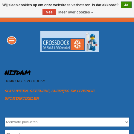
Wij slaan cookies op om onze website te verbeteren. Is dat akkoord?
Ja
Nee
Meer over cookies »
0 Artikelen - €0,00
Home
WINTERSPORT
LEGO
NIJDAM
HOME
/
MERKEN
/
NIJDAM
AKTIE
SCHAATSEN, SKEELERS, SLEETJES EN OVERIGE
SPORTARTIKELEN
Merken