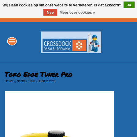
Wij slaan cookies op om onze website te verbeteren. Is dat akkoord?
Ja
Nee
Meer over cookies »
0 Artikelen - €0,00
Home
WINTERSPORT
LEGO
Toko Edge Tuner Pro
HOME
/
TOKO EDGE TUNER PRO
AKTIE
Merken