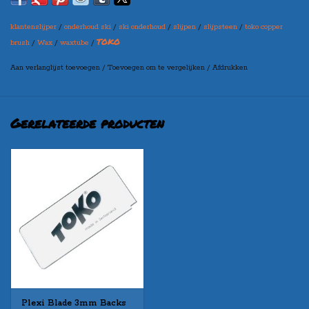
gelagerde wieltjes zorgen voor een goede geleiding van de vijlhouder
over de ski of het snowboard. Dit artikel wordt geleverd inclusief
klantenslijper
/
onderhoud ski
/
ski onderhoud
/
slijpen
/
slijpsteen
/
toko copper
80mm World Cup Universal File.
TOKO
brush
/
Wax
/
waxtube
/
Aan verlanglijst toevoegen
/
Toevoegen om te vergelijken
/
Afdrukken
Gerelateerde producten
Plexi Blade 3mm Backs