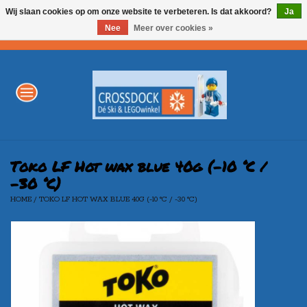
Wij slaan cookies op om onze website te verbeteren. Is dat akkoord?
Ja
Nee
Meer over cookies »
0 Artikelen - €0,00
Home
WINTERSPORT
LEGO
Toko LF Hot wax blue 40g (-10 °C /
-30 °C)
HOME
/
TOKO LF HOT WAX BLUE 40G (-10 °C / -30 °C)
AKTIE
Merken