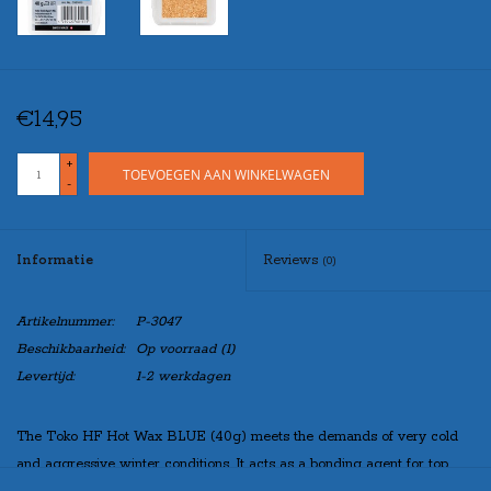
€14,95
+
TOEVOEGEN AAN WINKELWAGEN
-
Informatie
Reviews
(0)
Artikelnummer:
P-3047
Beschikbaarheid:
Op voorraad
(1)
Levertijd:
1-2 werkdagen
The Toko HF Hot Wax BLUE (40g) meets the demands of very cold
and aggressive winter conditions. It acts as a bonding agent for top