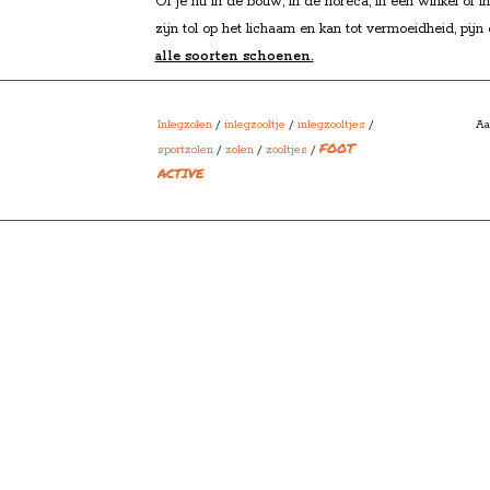
Of je nu in de bouw, in de horeca, in een winkel of i
zijn tol op het lichaam en kan tot vermoeidheid, pijn
alle soorten schoenen.
De FootActive Workmate biedt zowel schokdemping al
en verminderen de belasting op de benen, knieën en
Inlegzolen
/
inlegzooltje
/
inlegzooltjes
/
Aa
FOOT
sportzolen
/
zolen
/
zooltjes
/
ACTIVE