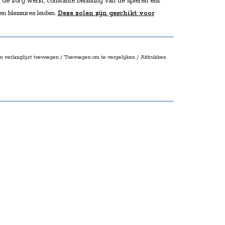
n de zorg werkt, constante belasting van de spieren eist
 en blessures leiden.
Deze zolen zijn geschikt voor
s ondersteuning. Ze geven de voeten meer stabilititeit
 onderrug.
n verlanglijst toevoegen
/
Toevoegen om te vergelijken
/
Afdrukken