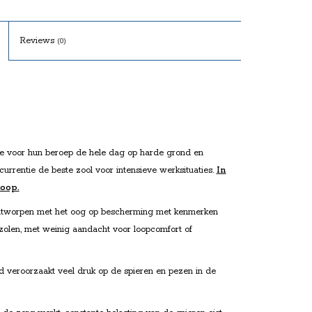
Reviews
(0)
e voor hun beroep de hele dag op harde grond en
currentie de beste zool voor intensieve werksituaties.
In
koop.
ontworpen met het oog op bescherming met kenmerken
rzolen, met weinig aandacht voor loopcomfort of
 veroorzaakt veel druk op de spieren en pezen in de