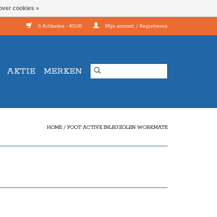
over cookies »
0 Artikelen - €0,00
Mijn account / Registreren
AKTIE
MERKEN
HOME
/
FOOT ACTIVE INLEGZOLEN WORKMATE