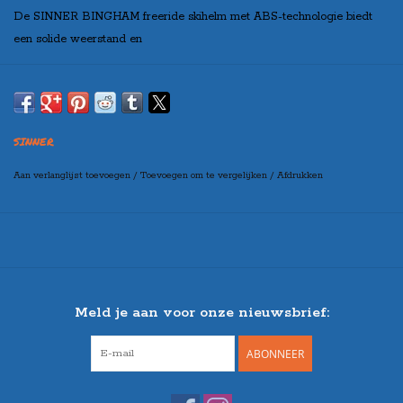
De SINNER BINGHAM freeride skihelm met ABS-technologie biedt
een solide weerstand en
optimale shock-absorptie.
De helm beschikt over een snelsluiting, skibrilhouder, geventileerde
schaal en een handig systeem voor maataanpassing, zodat je altijd de
SINNER
juiste pasvorm hebt.
Aan verlanglijst toevoegen
/
Toevoegen om te vergelijken
/
Afdrukken
Verstelbaar
Meld je aan voor onze nieuwsbrief:
ABONNEER