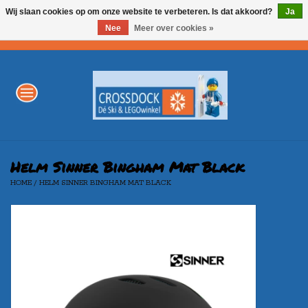
Wij slaan cookies op om onze website te verbeteren. Is dat akkoord?
Ja
Nee
Meer over cookies »
0 Artikelen - €0,00
Home
WINTERSPORT
LEGO
Helm Sinner Bingham Mat Black
HOME
/
HELM SINNER BINGHAM MAT BLACK
AKTIE
Merken