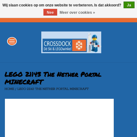
Wij slaan cookies op om onze website te verbeteren. Is dat akkoord?
Ja
Nee
Meer over cookies »
0 Artikelen - €0,00
Home
WINTERSPORT
LEGO
LEGO 21143 The Nether Portal
MINECRAFT
HOME
/
LEGO 21143 THE NETHER PORTAL MINECRAFT
AKTIE
Merken