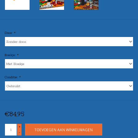
Doos:
*
Boekje:
*
Conditie:
*
€84,95
+
TOEVOEGEN AAN WINKELWAGEN
-