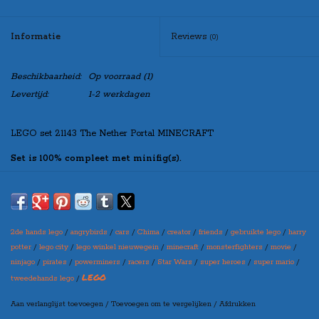
Informatie
Reviews
(0)
Beschikbaarheid:
Op voorraad
(1)
Levertijd:
1-2 werkdagen
LEGO set 21143 The Nether Portal MINECRAFT
Set is 100% compleet met minifig(s).
Indien u de set “zonder doos” besteld, zal de set netjes verpakt worden
in een blanco doos, zo kunt u de set toch leuk cadeau doen!
2de hands lego
/
angrybirds
/
cars
/
Chima
/
creator
/
friends
/
gebruikte lego
/
harry
Maak bovenaan uw selectie in welke variant u de set wilt
potter
/
lego city
/
lego winkel nieuwegein
/
minecraft
/
monsterfighters
/
movie
/
ontvangen
ninjago
/
pirates
/
powerminers
/
racers
/
Star Wars
/
super heroes
/
super mario
/
(let op: er kan een prijswijziging ontstaan per variant)
LEGO
tweedehands lego
/
Aan verlanglijst toevoegen
/
Toevoegen om te vergelijken
/
Afdrukken