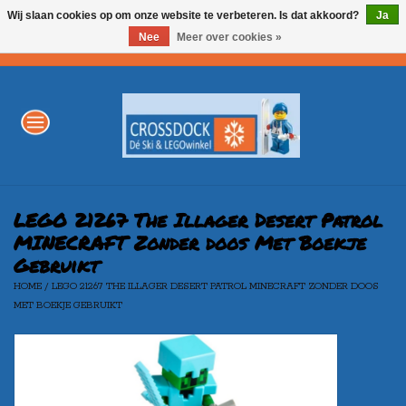
Wij slaan cookies op om onze website te verbeteren. Is dat akkoord?
Ja
Nee
Meer over cookies »
0 Artikelen - €0,00
Home
WINTERSPORT
LEGO
LEGO 21267 The Illager Desert Patrol
MINECRAFT Zonder doos Met Boekje
Gebruikt
AKTIE
HOME
/
LEGO 21267 THE ILLAGER DESERT PATROL MINECRAFT ZONDER DOOS
MET BOEKJE GEBRUIKT
Merken