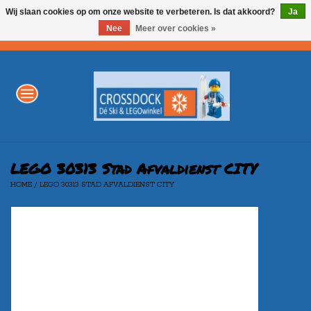
Wij slaan cookies op om onze website te verbeteren. Is dat akkoord?
Ja
Nee
Meer over cookies »
0 Artikelen - €0,00
Home
WINTERSPORT
LEGO
LEGO 30313 Stad Afvaldienst CITY
HOME
/
LEGO 30313 STAD AFVALDIENST CITY
AKTIE
Merken