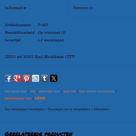
Informatie
Reviews
(0)
Artikelnummer:
P-653
Beschikbaarheid:
Op voorraad
(1)
Levertijd:
1-2 werkdagen
LEGO set 30313 Stad Afvaldienst CITY
Set is 100% compleet met minifig(s).
Indien u de set “zonder doos” besteld, zal de set netjes verpakt worden
in een blanco doos, zo kunt u de set toch leuk cadeau doen!
2de hands lego
/
city
/
gebruikte lego
/
lego city
/
lego winkel nieuwegein
/
LEGO
tweedehands lego
/
Aan verlanglijst toevoegen
/
Toevoegen om te vergelijken
/
Afdrukken
Maak bovenaan uw selectie in welke variant u de set wilt
ontvangen
(let op: er kan een prijswijziging ontstaan per variant)
Gerelateerde producten