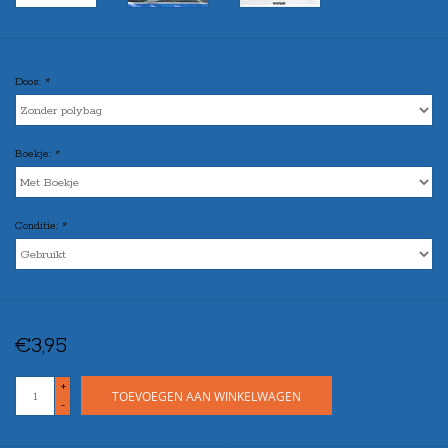
Doos:
*
Boekje:
*
Conditie:
*
€3,95
+
TOEVOEGEN AAN WINKELWAGEN
-