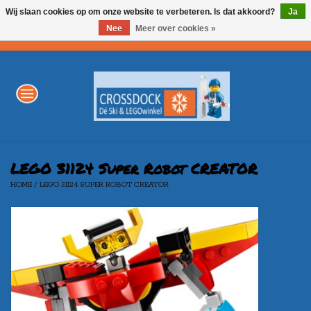
Wij slaan cookies op om onze website te verbeteren. Is dat akkoord?
Ja
Nee
Meer over cookies »
0 Artikelen - €0,00
Home
WINTERSPORT
LEGO
LEGO 31124 Super Robot CREATOR
HOME
/
LEGO 31124 SUPER ROBOT CREATOR
AKTIE
Merken