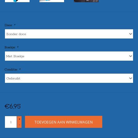
Doos:
*
Boekje:
*
Conditie:
*
€6,95
+
TOEVOEGEN AAN WINKELWAGEN
-