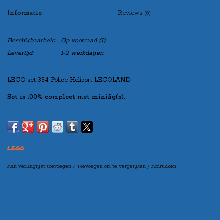
Informatie
Reviews
(0)
Beschikbaarheid:
Op voorraad
(1)
Levertijd:
1-2 werkdagen
LEGO set 354 Police Heliport LEGOLAND
Set is 100% compleet met minifig(s).
Indien u de set “zonder doos” besteld, zal de set netjes verpakt worden
in een blanco doos, zo kunt u de set toch leuk cadeau doen!
LEGO
Maak bovenaan uw selectie in welke variant u de set wilt
ontvangen
Aan verlanglijst toevoegen
/
Toevoegen om te vergelijken
/
Afdrukken
(let op: er kan een prijswijziging ontstaan per variant)