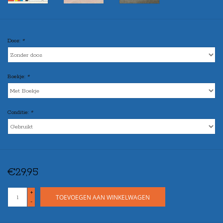
Doos:
*
Boekje:
*
Conditie:
*
€29,95
+
TOEVOEGEN AAN WINKELWAGEN
-