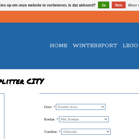
kies op om onze website te verbeteren. Is dat akkoord?
Ja
Nee
Meer 
HOME
WINTERSPORT
LEGO
litter CITY
Doos:
*
Boekje:
*
Conditie:
*