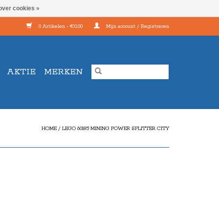
over cookies »
0 Artikelen - €0,00
Mijn account / Registreren
AKTIE
MERKEN
HOME
/
LEGO 60185 MINING POWER SPLITTER CITY