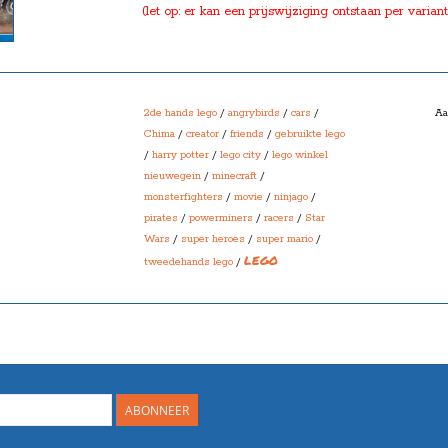
(let op: er kan een prijswijziging ontstaan per varia
2de hands lego
/
angrybirds
/
cars
/
Aa
Chima
/
creator
/
friends
/
gebruikte lego
/
harry potter
/
lego city
/
lego winkel
nieuwegein
/
minecraft
/
monsterfighters
/
movie
/
ninjago
/
pirates
/
powerminers
/
racers
/
Star
Wars
/
super heroes
/
super mario
/
LEGO
tweedehands lego
/
ABONNEER