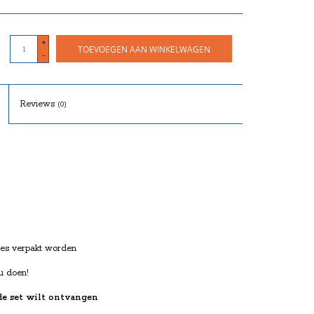
+
TOEVOEGEN AAN WINKELWAGEN
-
Reviews
(0)
tjes verpakt worden
adeau doen!
de set wilt ontvangen