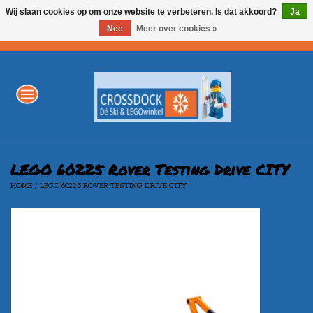
Wij slaan cookies op om onze website te verbeteren. Is dat akkoord?
Ja
Nee
Meer over cookies »
0 Artikelen - €0,00
Home
WINTERSPORT
LEGO
LEGO 60225 Rover Testing Drive CITY
HOME
/
LEGO 60225 ROVER TESTING DRIVE CITY
AKTIE
Merken