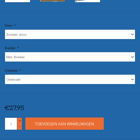
Doos:
*
Boekje:
*
Conditie:
*
€27,95
+
TOEVOEGEN AAN WINKELWAGEN
-