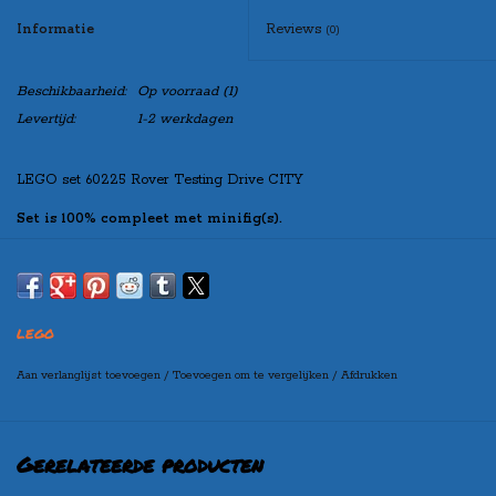
Informatie
Reviews
(0)
Beschikbaarheid:
Op voorraad
(1)
Levertijd:
1-2 werkdagen
LEGO set 60225 Rover Testing Drive CITY
Set is 100% compleet met minifig(s).
Indien u de set “zonder doos” besteld, zal de set netjes verpakt worden
in een blanco doos, zo kunt u de set toch leuk cadeau doen!
LEGO
Maak bovenaan uw selectie in welke variant u de set wilt
ontvangen
Aan verlanglijst toevoegen
/
Toevoegen om te vergelijken
/
Afdrukken
(let op: er kan een prijswijziging ontstaan per variant)
Gerelateerde producten