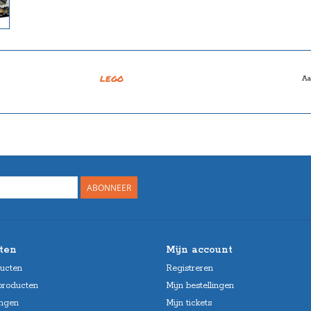
LEGO
Aa
ABONNEER
ten
Mijn account
ducten
Registreren
producten
Mijn bestellingen
ngen
Mijn tickets