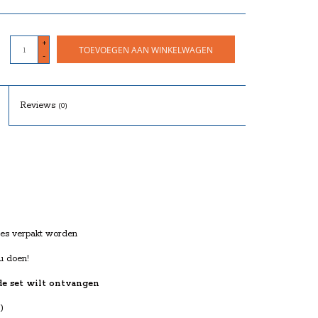
+
TOEVOEGEN AAN WINKELWAGEN
-
Reviews
(0)
tjes verpakt worden
adeau doen!
de set wilt ontvangen
 variant)