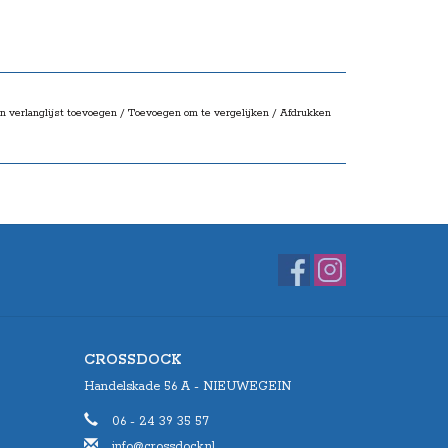
n verlanglijst toevoegen
/
Toevoegen om te vergelijken
/
Afdrukken
CROSSDOCK
Handelskade 56 A - NIEUWEGEIN
06 - 24 39 35 57
info@crossdock.nl