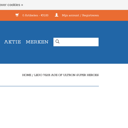
over cookies »
0 Artikelen - €0,00
Mijn account / Registreren
AKTIE
MERKEN
HOME
/
LEGO 76291 AGE OF ULTRON SUPER HEROES