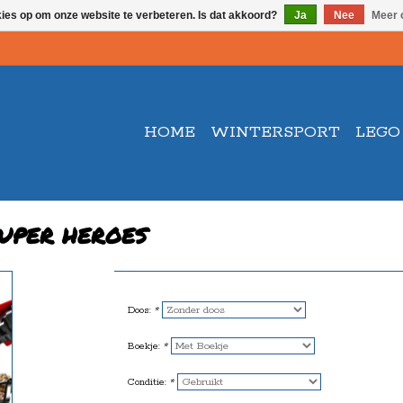
kies op om onze website te verbeteren. Is dat akkoord?
Ja
Nee
Meer 
HOME
WINTERSPORT
LEGO
SUPER HEROES
Doos:
*
Boekje:
*
Conditie:
*