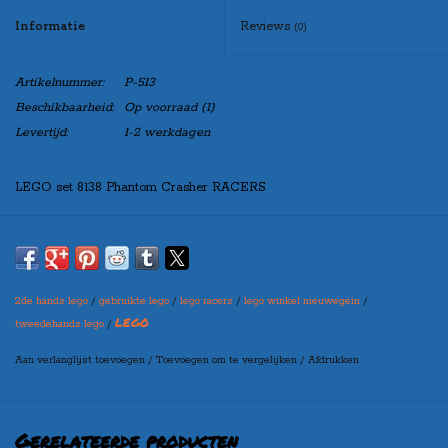
Informatie
Reviews
(0)
Artikelnummer:
P-513
Beschikbaarheid:
Op voorraad
(1)
Levertijd:
1-2 werkdagen
LEGO set 8138 Phantom Crasher RACERS
Set is 100% compleet.
Indien u de set “zonder doos” besteld, zal de set netjes verpakt worden
in een blanco doos, zo kunt u de set toch leuk cadeau doen!
2de hands lego
/
gebruikte lego
/
lego racers
/
lego winkel nieuwegein
/
LEGO
tweedehands lego
/
Aan verlanglijst toevoegen
/
Toevoegen om te vergelijken
/
Afdrukken
Maak bovenaan uw selectie in welke variant u de set wilt
ontvangen
(let op: er kan een prijswijziging ontstaan per variant)
Gerelateerde producten