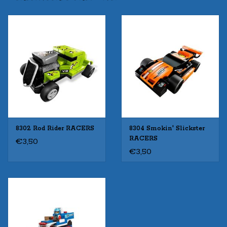
8302 Rod Rider RACERS
8304 Smokin' Slickster
RACERS
€3,50
€3,50