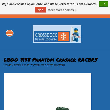
Wij slaan cookies op om onze website te verbeteren. Is dat akkoord?
Ja
Nee
Meer over cookies »
0 Artikelen - €0,00
Home
WINTERSPORT
LEGO
LEGO 8138 Phantom Crasher RACERS
HOME
/
LEGO 8138 PHANTOM CRASHER RACERS
AKTIE
Merken