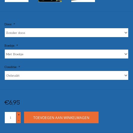
Doos:
*
Boekje:
*
Conditie:
*
€6,95
+
TOEVOEGEN AAN WINKELWAGEN
-