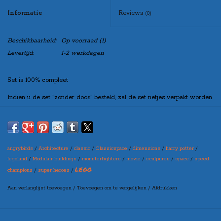
Informatie
Reviews
(0)
Beschikbaarheid:
Op voorraad
(1)
Levertijd:
1-2 werkdagen
Set is 100% compleet
Indien u de set “zonder doos” besteld, zal de set netjes verpakt worden
in een blanco doos, zo kunt u de set toch leuk cadeau doen!
Maak bovenaan uw selectie in welke variant u de set wilt ontvangen
angrybirds
/
Architecture
/
classic
/
Classicspace
/
dimensions
/
harry potter
/
(let op: er kan een prijswijziging ontstaan per variant)
legoland
/
Modulair buildings
/
monsterfighters
/
movie
/
sculpures
/
space
/
speed
LEGO
champions
/
super heroes
/
Aan verlanglijst toevoegen
/
Toevoegen om te vergelijken
/
Afdrukken