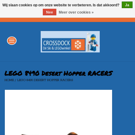
Wij slaan cookies op om onze website te verbeteren. Is dat akkoord?
Ja
Nee
Meer over cookies »
0 Artikelen - €0,00
Home
WINTERSPORT
LEGO
LEGO 8490 Desert Hopper RACERS
HOME
/
LEGO 8490 DESERT HOPPER RACERS
AKTIE
Merken