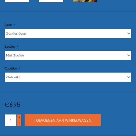
Doos:
*
Boekje:
*
Conditie:
*
€6,95
+
TOEVOEGEN AAN WINKELWAGEN
-