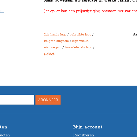
Maak bovenaan uw selectie in welke variant u 
(let op: er kan een prijswijziging ontstaan per variant
2de hands lego
/
gebruikte lego
/
Aa
knights kingdom
/
lego winkel
nieuwegein
/
tweedehands lego
/
LEGO
ABONNEER
ten
Mijn account
ducten
Registreren