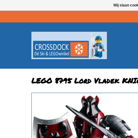
Wij slaan coo
LEGO 8795 Lord Vladek K