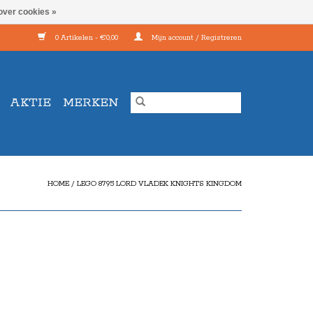
over cookies »
0 Artikelen - €0,00
Mijn account / Registreren
AKTIE
MERKEN
HOME
/
LEGO 8795 LORD VLADEK KNIGHTS KINGDOM