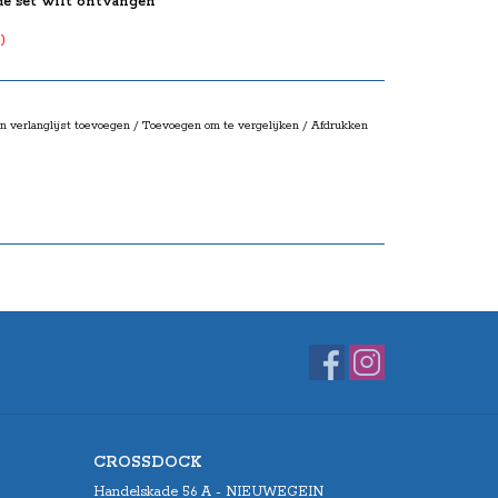
de set wilt ontvangen
)
n verlanglijst toevoegen
/
Toevoegen om te vergelijken
/
Afdrukken
CROSSDOCK
Handelskade 56 A - NIEUWEGEIN