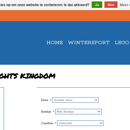
kies op om onze website te verbeteren. Is dat akkoord?
Ja
Nee
Meer 
HOME
WINTERSPORT
LEGO
NIGHTS KINGDOM
Doos:
*
Boekje:
*
Conditie:
*