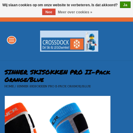
Wij slaan cookies op om onze website te verbeteren. Is dat akkoord?
Ja
Nee
Meer over cookies »
0 Artikelen - €0,00
Home
WINTERSPORT
LEGO
SINNER SKISOKKEN PRO II-Pack
Orange/Blue
HOME
/
SINNER SKISOKKEN PRO II-PACK ORANGE/BLUE
AKTIE
Merken