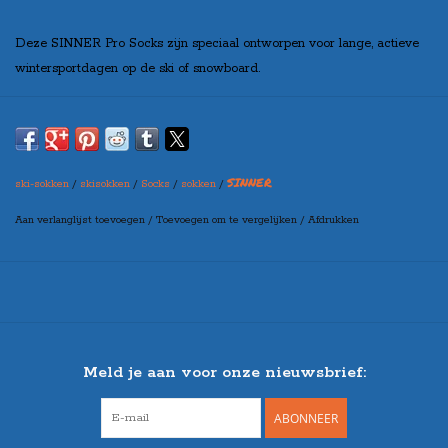
Deze SINNER Pro Socks zijn speciaal ontworpen voor lange, actieve
wintersportdagen op de ski of snowboard.
Anatomische linker- en rechtervoet voor optimaal comfort en een
perfecte pasvorm.
De ventilatiebanen zorgen voor optimale luchttoevoer, terwijl de
SINNER
ski-sokken
/
skisokken
/
Socks
/
sokken
/
verstevigde voering en stukken de druk verminderen op je scheenbeen,
enkel en hiel.
Aan verlanglijst toevoegen
/
Toevoegen om te vergelijken
/
Afdrukken
De verfijnde mix aan materialen zorgt er voor dat je voeten warm,
droog en beschermd blijven.
Meld je aan voor onze nieuwsbrief:
ABONNEER