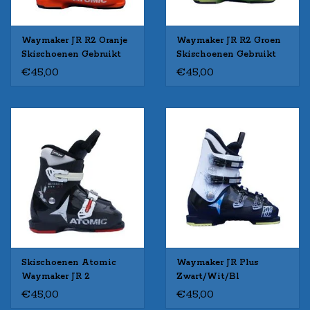
Waymaker JR R2 Oranje
Waymaker JR R2 Groen
Skischoenen Gebruikt
Skischoenen Gebruikt
€45,00
€45,00
Skischoenen Atomic
Waymaker JR Plus
Waymaker JR 2
Zwart/Wit/Bl
Zw/Wit/Rood Gebruikt
Skischoenen Gebruikt
€45,00
€45,00