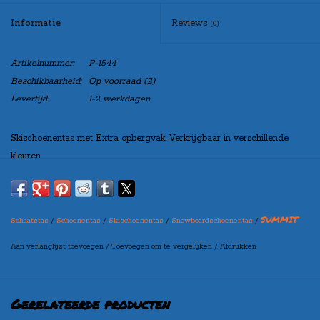
Informatie
Reviews
(0)
Artikelnummer:
P-1544
Beschikbaarheid:
Op voorraad
(2)
Levertijd:
1-2 werkdagen
Skischoenentas met Extra opbergvak. Verkrijgbaar in verschillende
kleuren.
Incl draagband en Adreslabel
SUMMIT
Schaatstas
/
Schoenentas
/
Skischoenentas
/
Snowboardschoenentas
/
Aan verlanglijst toevoegen
/
Toevoegen om te vergelijken
/
Afdrukken
Gerelateerde producten