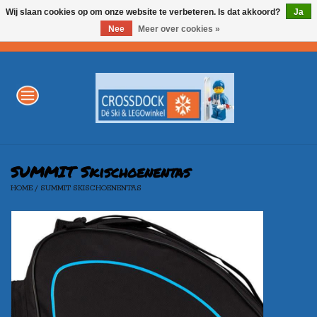
Wij slaan cookies op om onze website te verbeteren. Is dat akkoord?
Ja
Nee
Meer over cookies »
0 Artikelen - €0,00
Home
WINTERSPORT
LEGO
SUMMIT Skischoenentas
HOME
/
SUMMIT SKISCHOENENTAS
AKTIE
Merken