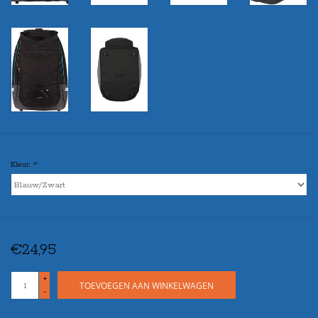
Kleur:
*
€24,95
+
TOEVOEGEN AAN WINKELWAGEN
-