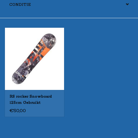
CONDITIE
RS rocker Snowboard
125cm Gebruikt
€50,00