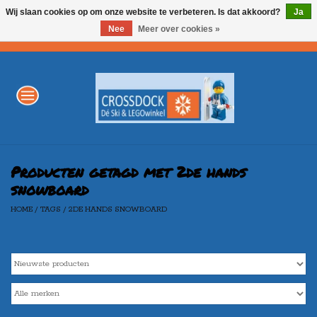
Wij slaan cookies op om onze website te verbeteren. Is dat akkoord?
Ja
Nee
Meer over cookies »
0 Artikelen - €0,00
Home
WINTERSPORT
LEGO
Producten getagd met 2de hands
snowboard
HOME
/
TAGS
/
2DE HANDS SNOWBOARD
AKTIE
Merken