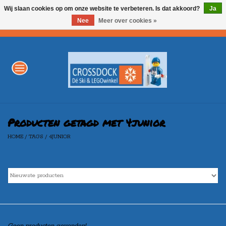
Wij slaan cookies op om onze website te verbeteren. Is dat akkoord?
Ja
Nee
Meer over cookies »
0 Artikelen - €0,00
Home
WINTERSPORT
LEGO
Producten getagd met 4junior
HOME
/
TAGS
/
4JUNIOR
AKTIE
Merken
Geen producten gevonden!...