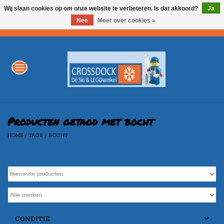
Wij slaan cookies op om onze website te verbeteren. Is dat akkoord?
Ja
Nee
Meer over cookies »
0 Artikelen - €0,00
Home
WINTERSPORT
LEGO
Producten getagd met bocht
HOME
/
TAGS
/
BOCHT
AKTIE
Merken
CONDITIE