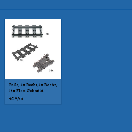
Rails, 4x Recht,4x Bocht,
16x Flex, Gebruikt
€19,95