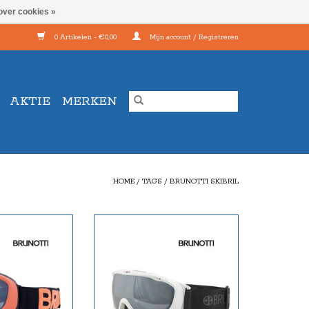
over cookies »
0 Artikelen - €0,00
Mijn account / Registreren
AKTIE
MERKEN
HOME
/
TAGS
/
BRUNOTTI SKIBRIL
ns, geschikt voor
Cat 3. smoke grey lens en laat 8-18%
e dagen
licht door
N WINKELWAGEN
TOEVOEGEN AAN WINKELWAGEN