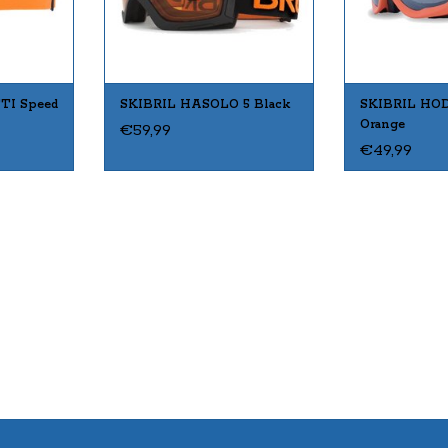
TI Speed
SKIBRIL HASOLO 5 Black
SKIBRIL HOD
Orange
€59,99
€49,99