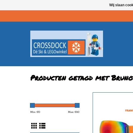
Wij slaan coo
Producten getagd met Brunot
cat 3. revo le
TOEVOEGEN AAN WI
Min: €
0
Max: €
60