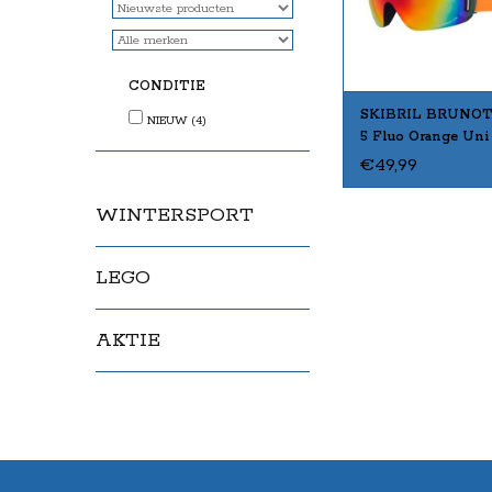
CONDITIE
SKIBRIL BRUNOT
NIEUW
(4)
5 Fluo Orange Uni
€49,99
WINTERSPORT
LEGO
AKTIE