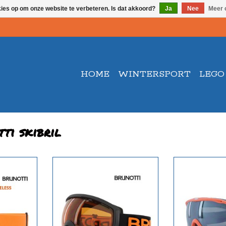
kies op om onze website te verbeteren. Is dat akkoord?
Ja
Nee
Meer 
HOME
WINTERSPORT
LEGO
ti skibril
ns
cat 2. geschikt voor licht bewolkte /
Cat 3. Smoke le
zonnige dagen
zonnig
NKELWAGEN
TOEVOEGEN AAN WINKELWAGEN
TOEVOEGEN AA