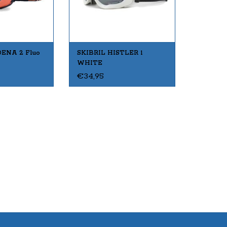
ENA 2 Fluo
SKIBRIL HISTLER 1
WHITE
€34,95