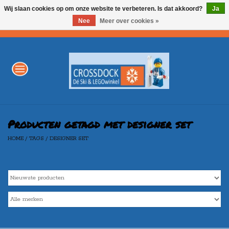
Wij slaan cookies op om onze website te verbeteren. Is dat akkoord?
Ja
Nee
Meer over cookies »
0 Artikelen - €0,00
Home
WINTERSPORT
LEGO
Producten getagd met designer set
HOME
/
TAGS
/
DESIGNER SET
AKTIE
Merken