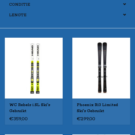
CONDITIE
LENGTE
WC Rebels i.SL Ski's
Phoenix R13 Limited
Gebruikt
Ski's Gebruikt
€359,00
€299,00