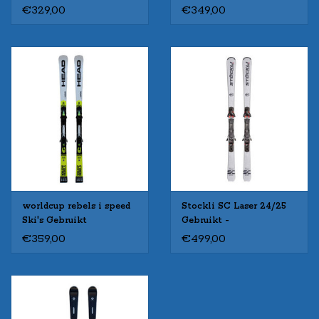
€329,00
€349,00
worldcup rebels i speed
Stockli SC Laser 24/25
Ski's Gebruikt
Gebruikt -
€359,00
€499,00