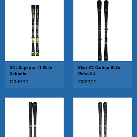
RC4 Superior Ti Ski's
Flair SC Carbon Ski's
Gebruikt
Gebruikt
€349,00
€329,00