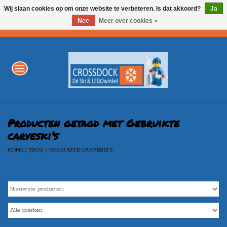
Wij slaan cookies op om onze website te verbeteren. Is dat akkoord?
Ja
Nee
Meer over cookies »
0 Artikelen - €0,00
Home
WINTERSPORT
LEGO
Producten getagd met Gebruikte
carveski’s
HOME
/
TAGS
/
GEBRUIKTE CARVESKI’S
AKTIE
Merken