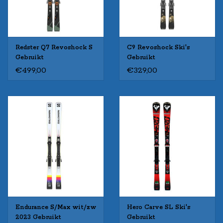
Redster Q7 Revoshock S
C9 Revoshock Ski's
Gebruikt
Gebruikt
€499,00
€329,00
Endurance S/Max wit/zw
Hero Carve SL Ski's
2023 Gebruikt
Gebruikt