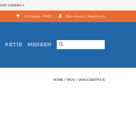
over cookies »
0 Artikelen - €0,00
Mijn account / Registreren
AKTIE
MERKEN
HOME
/
TAGS
/
IJSHOCKEYPUCK