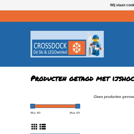
Wij slaan coo
Producten getagd met ijsho
Geen producten gevonde
Min: €
0
Max: €
5