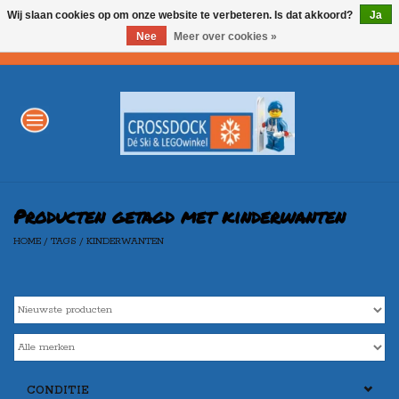
Wij slaan cookies op om onze website te verbeteren. Is dat akkoord?
Ja
Nee
Meer over cookies »
0 Artikelen - €0,00
Home
WINTERSPORT
LEGO
Producten getagd met kinderwanten
HOME
/
TAGS
/
KINDERWANTEN
AKTIE
Merken
CONDITIE