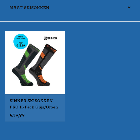
MAAT SKISOKKEN
SINNER SKISOKKEN
PRO II-Pack Grijs/Groen
€19,99