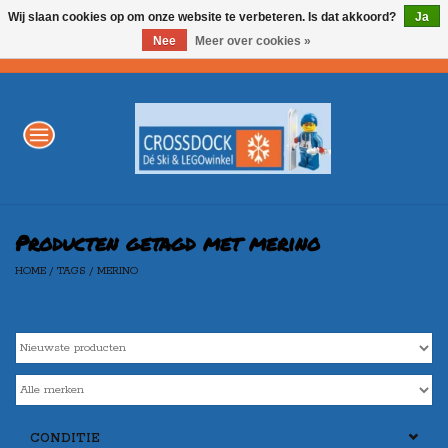
Wij slaan cookies op om onze website te verbeteren. Is dat akkoord?
Ja
Nee
Meer over cookies »
0 Artikelen - €0,00
Home
WINTERSPORT
LEGO
Producten getagd met merino
HOME
/
TAGS
/
MERINO
AKTIE
Merken
CONDITIE