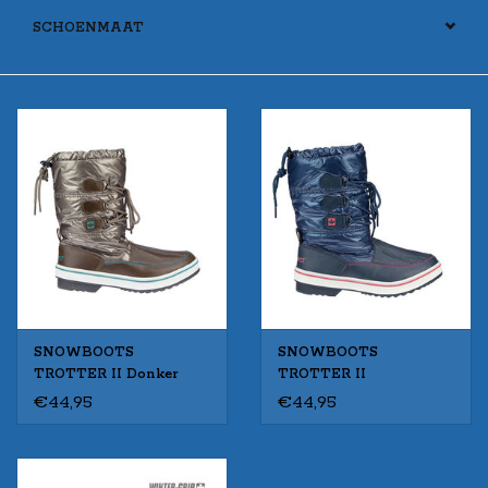
SCHOENMAAT
SNOWBOOTS
SNOWBOOTS
TROTTER II Donker
TROTTER II
taupe/Smaragd (TSB)
Marine/Fluorroze (MRB)
€44,95
€44,95