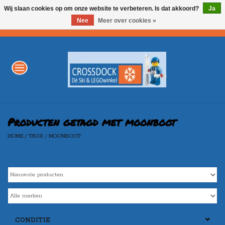
Wij slaan cookies op om onze website te verbeteren. Is dat akkoord?
Ja
Nee
Meer over cookies »
0 Artikelen - €0,00
Home
WINTERSPORT
LEGO
Producten getagd met moonboot
HOME
/
TAGS
/
MOONBOOT
AKTIE
Merken
CONDITIE