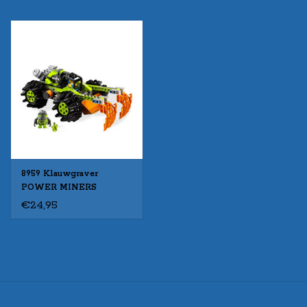
8959 Klauwgraver
POWER MINERS
€24,95