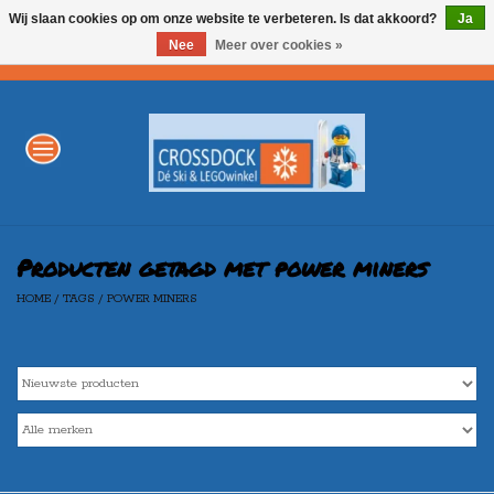
Wij slaan cookies op om onze website te verbeteren. Is dat akkoord?
Ja
Nee
Meer over cookies »
0 Artikelen - €0,00
Home
WINTERSPORT
LEGO
Producten getagd met power miners
HOME
/
TAGS
/
POWER MINERS
AKTIE
Merken