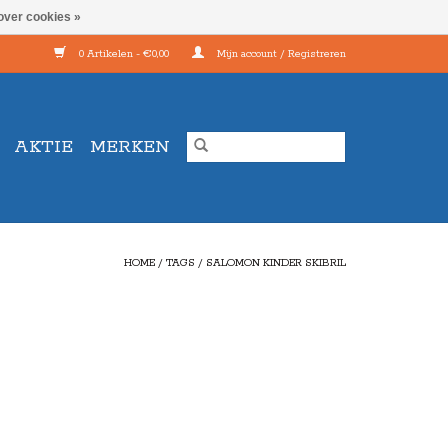
over cookies »
0 Artikelen - €0,00
Mijn account / Registreren
AKTIE
MERKEN
HOME
/
TAGS
/
SALOMON KINDER SKIBRIL