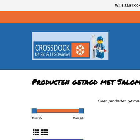
Wij slaan coo
Producten getagd met Salom
Geen producten gevonde
Min: €
0
Max: €
5