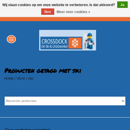
Wij slaan cookies op om onze website te verbeteren. Is dat akkoord?
Ja
Nee
Meer over cookies »
0 Artikelen - €0,00
Home
WINTERSPORT
LEGO
Producten getagd met ski
HOME
/
TAGS
/
SKI
AKTIE
Merken
Geen producten gevonden!...