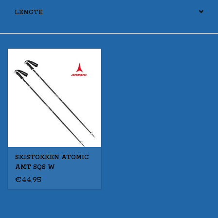
LENGTE
SKISTOKKEN ATOMIC
AMT SQS W
Black/White
€44,95