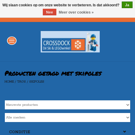
Wij slaan cookies op om onze website te verbeteren. Is dat akkoord?
Ja
Nee
Meer over cookies »
0 Artikelen - €0,00
Home
WINTERSPORT
LEGO
Producten getagd met skipoles
HOME
/
TAGS
/
SKIPOLES
AKTIE
Merken
CONDITIE