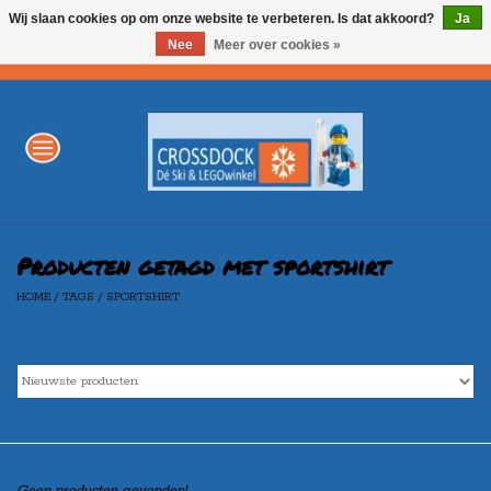
Wij slaan cookies op om onze website te verbeteren. Is dat akkoord?
Ja
Nee
Meer over cookies »
0 Artikelen - €0,00
Home
WINTERSPORT
LEGO
Producten getagd met sportshirt
HOME
/
TAGS
/
SPORTSHIRT
AKTIE
Merken
Geen producten gevonden!...