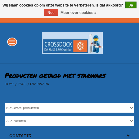
Wij slaan cookies op om onze website te verbeteren. Is dat akkoord?
Ja
Nee
Meer over cookies »
0 Artikelen - €0,00
Home
WINTERSPORT
LEGO
Producten getagd met starwars
HOME
/
TAGS
/
STARWARS
AKTIE
Merken
CONDITIE