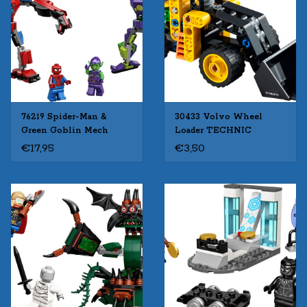
76219 Spider-Man &
30433 Volvo Wheel
Green Goblin Mech
Loader TECHNIC
Battle SUPER HEROES
€17,95
€3,50