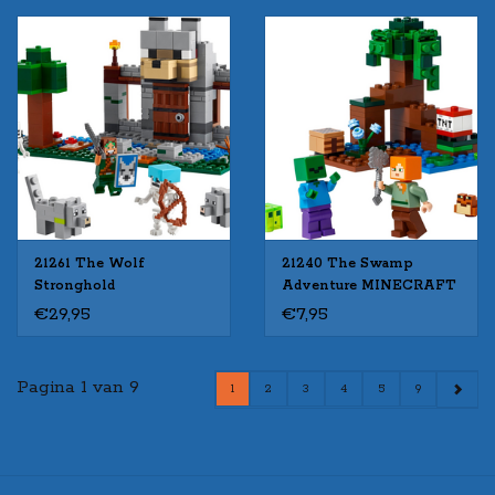
21261 The Wolf
21240 The Swamp
Stronghold
Adventure MINECRAFT
MINECRAFT
€29,95
€7,95
Pagina 1 van 9
1
2
3
4
5
9