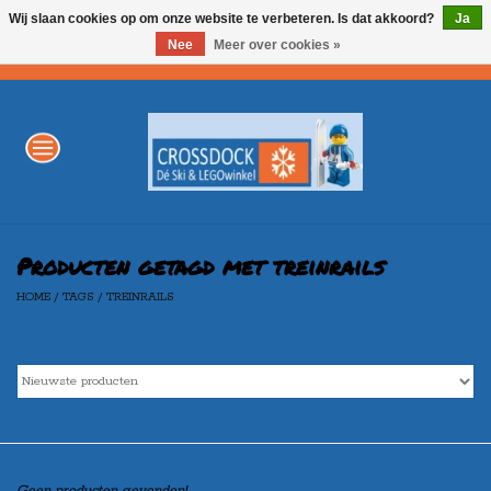
Wij slaan cookies op om onze website te verbeteren. Is dat akkoord?
Ja
Nee
Meer over cookies »
0 Artikelen - €0,00
Home
WINTERSPORT
LEGO
Producten getagd met treinrails
HOME
/
TAGS
/
TREINRAILS
AKTIE
Merken
Geen producten gevonden!...