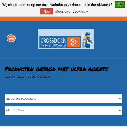
Wij slaan cookies op om onze website te verbeteren. Is dat akkoord?
Ja
Nee
Meer over cookies »
0 Artikelen - €0,00
Home
WINTERSPORT
LEGO
Producten getagd met ultra agents
HOME
/
TAGS
/
ULTRA AGENTS
AKTIE
Merken