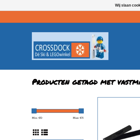
Wij slaan coo
Producten getagd met vastm
Handige tool om je ski's v
TOEVOEGEN AAN WI
Min: €
0
Max: €
5