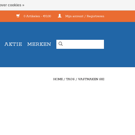
over cookies »
0 Artikelen - €0,00
Mijn account / Registreren
AKTIE
MERKEN
HOME
/
TAGS
/
VASTMAKEN SKI