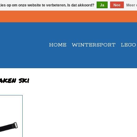
kies op om onze website te verbeteren. Is dat akkoord?
Ja
Nee
Meer 
HOME
WINTERSPORT
LEGO
aken ski
ast te zetten
NKELWAGEN