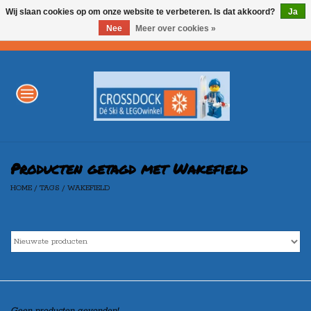
Wij slaan cookies op om onze website te verbeteren. Is dat akkoord?
Ja
Nee
Meer over cookies »
0 Artikelen - €0,00
Home
WINTERSPORT
LEGO
Producten getagd met Wakefield
HOME
/
TAGS
/
WAKEFIELD
AKTIE
Merken
Geen producten gevonden!...