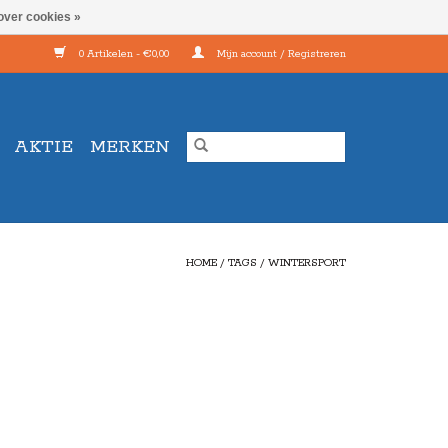
over cookies »
0 Artikelen - €0,00
Mijn account / Registreren
AKTIE
MERKEN
HOME
/
TAGS
/
WINTERSPORT