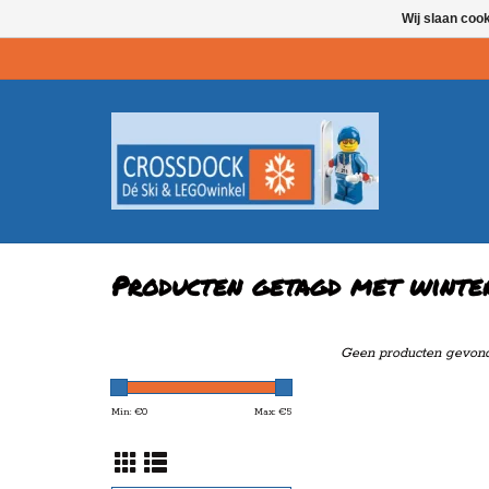
Wij slaan coo
Producten getagd met winte
Geen producten gevonde
Min: €
0
Max: €
5