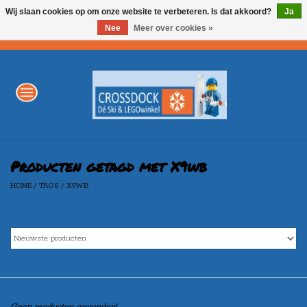
Wij slaan cookies op om onze website te verbeteren. Is dat akkoord?
Ja
Nee
Meer over cookies »
0 Artikelen - €0,00
Home
WINTERSPORT
LEGO
Producten getagd met X9wb
HOME
/
TAGS
/
X9WB
AKTIE
Merken
Geen producten gevonden!...