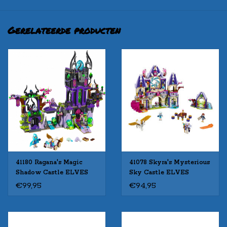
Gerelateerde producten
41180 Ragana's Magic
41078 Skyra's Mysterious
Shadow Castle ELVES
Sky Castle ELVES
€99,95
€94,95