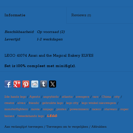
Informatie
Reviews
(0)
Beschikbaarheid:
Op voorraad
(2)
Levertijd:
1-2 werkdagen
LEGO 41074 Azari and the Magical Bakery ELVES
Set is 100% compleet met minifig(s).
Indien u de set “zonder doos” besteld, zal de set netjes verpakt worden
in een blanco doos, zo kunt u de set toch leuk cadeau doen!
2de hands lego
/
Agents
/
angrybirds
/
atlantis
/
avengers
/
cars
/
Chima
/
city
/
Maak bovenaan uw selectie in welke variant u de set wilt
creator
/
elves
/
friends
/
gebruikte lego
/
lego city
/
lego winkel nieuwegein
/
ontvangen
monsterfighters
/
movie
/
ninjago
/
pirates
/
powerminers
/
racers
/
starwars
/
super
(let op: er kan een prijswijziging ontstaan per variant)
LEGO
heroes
/
tweedehands lego
/
Aan verlanglijst toevoegen
/
Toevoegen om te vergelijken
/
Afdrukken