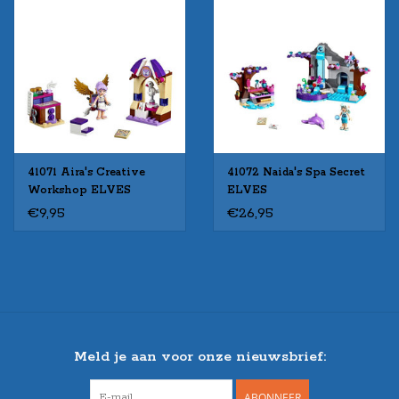
41071 Aira's Creative
41072 Naida's Spa Secret
Workshop ELVES
ELVES
€9,95
€26,95
Meld je aan voor onze nieuwsbrief:
ABONNEER