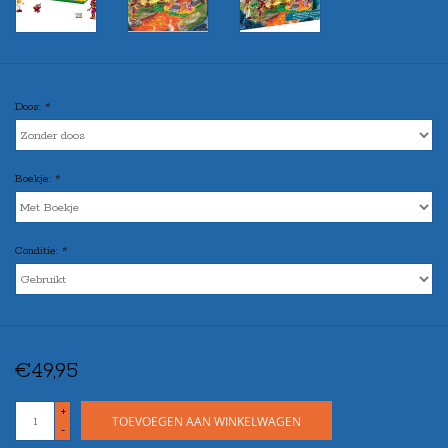
Doos:
*
Boekje:
*
Conditie:
*
€49,95
+
TOEVOEGEN AAN WINKELWAGEN
-