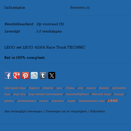
Informatie
Reviews
(0)
Beschikbaarheid:
Op voorraad
(5)
Levertijd:
1-2 werkdagen
LEGO set LEGO 42104 Race Truck TECHNIC
Set is 100% compleet.
Indien u de set “zonder doos” besteld, zal de set netjes verpakt worden
in een blanco doos, zo kunt u de set toch leuk cadeau doen!
2de hands lego
/
Agents
/
atlantis
/
cars
/
Chima
/
city
/
creator
/
friends
/
gebruikte
Maak bovenaan uw selectie in welke variant u de set wilt
lego
/
lego city
/
lego winkel nieuwegein
/
monsterfighters
/
Nieuwe Lego
/
ninjago
/
ontvangen
LEGO
pirates
/
powerminers
/
racers
/
starwars
/
super
/
tweedehands lego
/
(let op: er kan een prijswijziging ontstaan per variant)
Aan verlanglijst toevoegen
/
Toevoegen om te vergelijken
/
Afdrukken