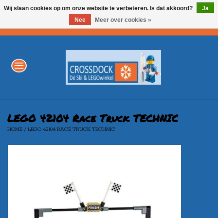
Wij slaan cookies op om onze website te verbeteren. Is dat akkoord?
Ja
Nee
Meer over cookies »
0 Artikelen - €0,00
Home
WINTERSPORT
LEGO
LEGO 42104 Race Truck TECHNIC
HOME
/
LEGO 42104 RACE TRUCK TECHNIC
AKTIE
Merken