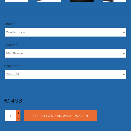
Doos:
*
Boekje:
*
Conditie:
*
€14,95
+
TOEVOEGEN AAN WINKELWAGEN
-