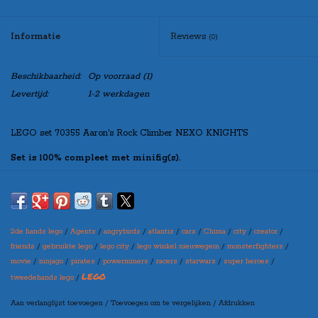
Informatie
Reviews
(0)
Beschikbaarheid:
Op voorraad
(1)
Levertijd:
1-2 werkdagen
LEGO set 70355 Aaron's Rock Climber NEXO KNIGHTS
Set is 100% compleet met minifig(s).
Indien u de set “zonder doos” besteld, zal de set netjes verpakt worden
in een blanco doos, zo kunt u de set toch leuk cadeau doen!
2de hands lego
/
Agents
/
angrybirds
/
atlantis
/
cars
/
Chima
/
city
/
creator
/
Maak bovenaan uw selectie in welke variant u de set wilt
friends
/
gebruikte lego
/
lego city
/
lego winkel nieuwegein
/
monsterfighters
/
ontvangen
movie
/
ninjago
/
pirates
/
powerminers
/
racers
/
starwars
/
super heroes
/
(Let op: er kan een prijswijziging ontstaan per variant)
LEGO
tweedehands lego
/
Aan verlanglijst toevoegen
/
Toevoegen om te vergelijken
/
Afdrukken