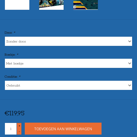
Doos:
*
Boekje:
*
Conditie:
*
€119,95
+
TOEVOEGEN AAN WINKELWAGEN
-